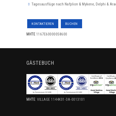
Tagesausflüge nach Nafplion & Mykene, Delphi & Ar
KONTAKTIEREN
BUCHEN
MHTE
1167E60000058600
GÄSTEBUCH
MHTE
: VILLAGE 1144K01-3A-0013101