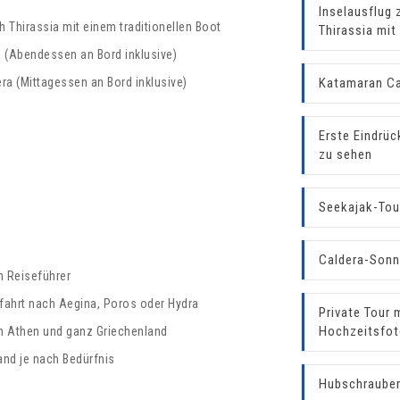
Inselausflug 
 Thirassia mit einem traditionellen Boot
Thirassia mit 
 (Abendessen an Bord inklusive)
ra (Mittagessen an Bord inklusive)
Katamaran Ca
Erste Eindrüc
zu sehen
Seekajak-Tour
Caldera-Sonn
m Reiseführer
zfahrt nach Aegina, Poros oder Hydra
Private Tour 
Hochzeitsfot
in Athen und ganz Griechenland
and je nach Bedürfnis
Hubschrauberf