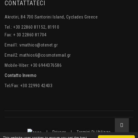
CONTATTATECI
Akrotiri, 84 700 Santorini Island, Cyclades Greece
Tel.: +30 22860 81152, 81910
Fax: + 30 22860 81704
Email1:
vmathios@otenet.gr
Email2:
mathios6@cosmotemail.gr
Mobile-Viber: +30 6944376586
Contatto Inverno
Tel/Fax: +30 22990 42403
|
Privacy
|
Termini Di Utilizzo
This website uses cookies to ensure you get the best